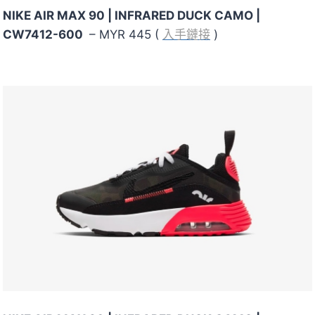
NIKE AIR MAX 90 | INFRARED DUCK CAMO |
CW7412-600
– MYR 445 (
入手鏈接
)