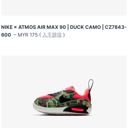
NIKE × ATMOS AIR MAX 90 | DUCK CAMO | CZ7843-
600
– MYR 175 (
入手鏈接
)