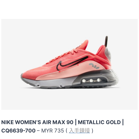
NIKE WOMEN’S AIR MAX 90 | METALLIC GOLD |
CQ6639-700
– MYR 735 (
入手鍊接
)