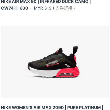
NIKE AIR MAX 90 | INFRARED DUCK CAMO |
CW7411-600
– MYR 319 (
入手鏈接
)
NIKE WOMEN’S AIR MAX 2090
|
PURE PLATINUM |