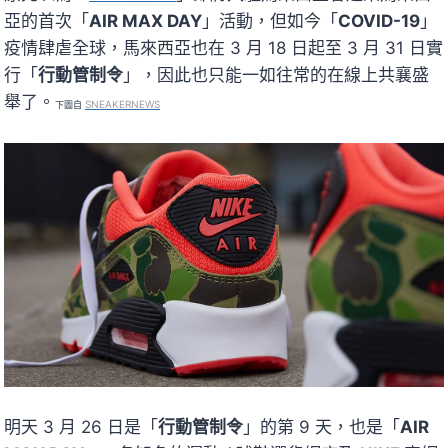
亞的首次「
AIR MAX DAY
」活動，但如今「
COVID-19
」
疫情肆虐全球，馬來西亞也在 3 月 18 日起至 3 月 31 日實
行「
行動管制令
」，因此也只能一如往常的在線上共襄盛
舉了。
SNEAKERNEWS
下圖
自
明天 3 月 26 日是「
行動管制令
」的第 9 天，也是「
AIR