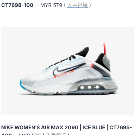
CT7698-100
– MYR 579 (
入手鏈接
)
NIKE WOMEN’S AIR MAX 2090
| ICE BLUE | CT7695-