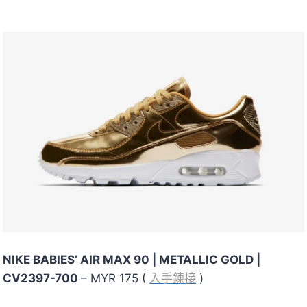
NIKE BABIES’ AIR MAX 90 | METALLIC GOLD |
CV2397-700
– MYR 175 (
入手鍊接
)