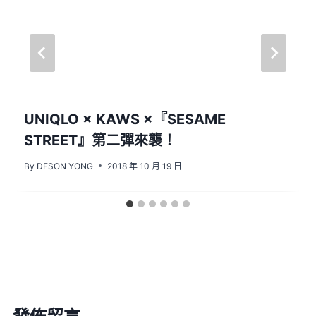
UNIQLO × KAWS ×『SESAME
STREET』第二彈來襲！
By
DESON YONG
2018 年 10 月 19 日